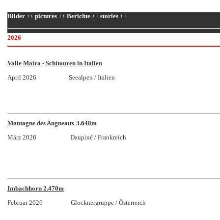
Bilder ++ pictures ++ Berichte ++ stories ++
2026
Valle Maira - Schitouren in Italien
April 2026 Seealpen / Italien
Montagne des Augneaux 3.648m
März 2026 Daupiné / Frankreich
Imbachhorn 2.470m
Februar 2026 Glocknergruppe / Österreich