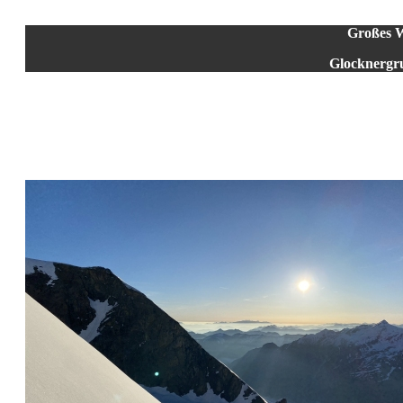
Großes 
Glocknergru