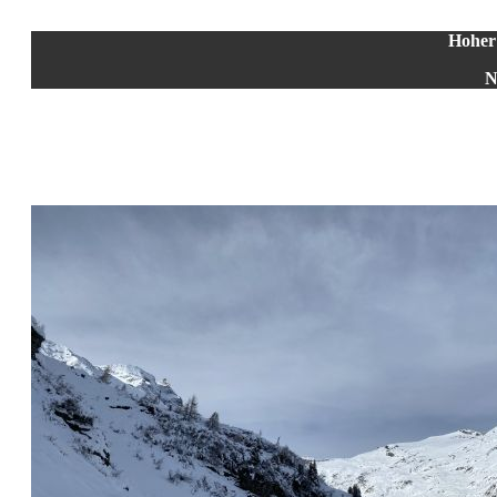
Hoher
N