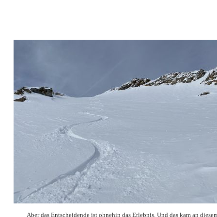
Aber das Entscheidende ist ohnehin das Erlebnis. Und das kam an diese