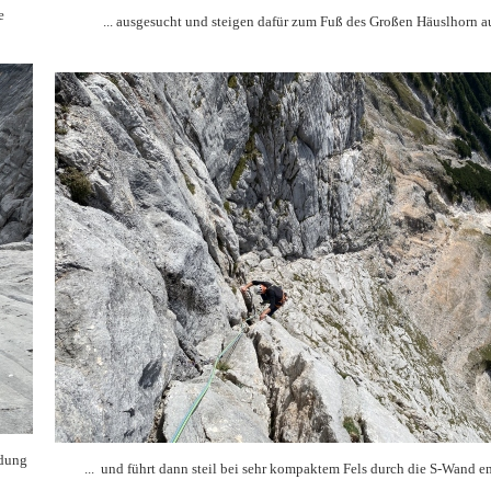
e
... ausgesucht und steigen dafür zum Fuß des Großen Häuslhorn au
idung
... und führt dann steil bei sehr kompaktem Fels durch die S-Wand e