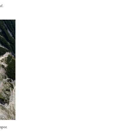
f.
mpor.