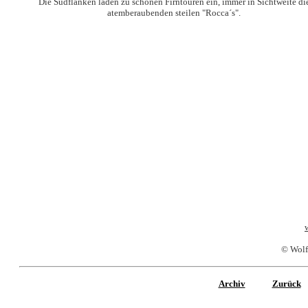
Die Südflanken laden zu schönen Firntouren ein, immer in Sichtweite di
atemberaubenden steilen "Rocca´s".
© Wolf
Archiv
Zurück