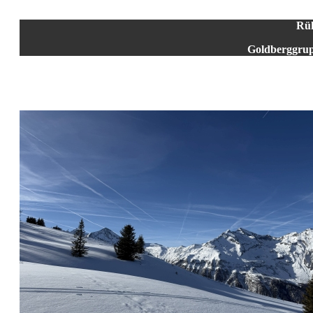
Rüh
Goldberggrup