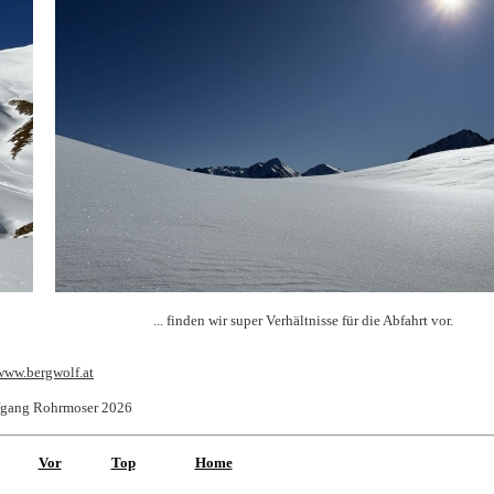
... finden wir super Verhältnisse für die Abfahrt vor.
www.bergwolf.at
gang Rohrmoser 2026
Vor
Top
Home